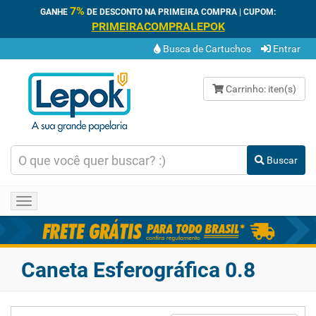
7%
GANHE
DE DESCONTO NA PRIMEIRA COMPRA | CUPOM:
PRIMEIRACOMPRALEPOK
Busca de Cartuchos
Entrar
Carrinho:
iten(s)
Buscar
Toggle
navigation
Caneta Esferográfica 0.8