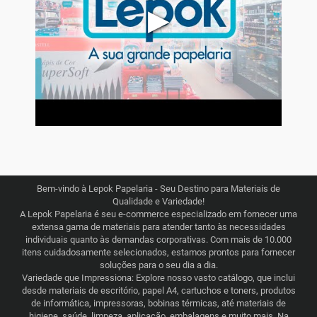
▶
Bem-vindo à Lepok Papelaria - Seu Destino para Materiais de
Qualidade e Variedade!
A Lepok Papelaria é seu e-commerce especializado em fornecer uma
extensa gama de materiais para atender tanto às necessidades
individuais quanto às demandas corporativas. Com mais de 10.000
itens cuidadosamente selecionados, estamos prontos para fornecer
soluções para o seu dia a dia.
Variedade que Impressiona: Explore nosso vasto catálogo, que inclui
desde materiais de escritório, papel A4, cartuchos e toners, produtos
de informática, impressoras, bobinas térmicas, até materiais de
higiene, saúde, limpeza, aplicação, embalagens e muito mais. Na