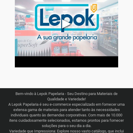
▶
Bem-vindo à Lepok Papelaria - Seu Destino para Materiais de
Qualidade e Variedade!
A Lepok Papelaria é seu e-commerce especializado em fornecer uma
extensa gama de materiais para atender tanto às necessidades
individuais quanto às demandas corporativas. Com mais de 10.000
itens cuidadosamente selecionados, estamos prontos para fornecer
soluções para o seu dia a dia.
Variedade que Impressiona: Explore nosso vasto catálogo, que inclui