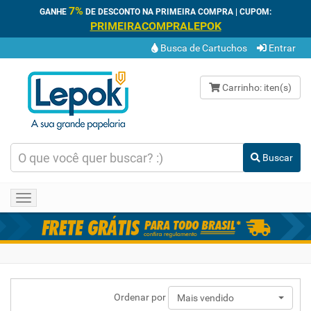
7%
GANHE
DE DESCONTO NA PRIMEIRA COMPRA | CUPOM:
PRIMEIRACOMPRALEPOK
Busca de Cartuchos
Entrar
Carrinho:
iten(s)
Buscar
Toggle
navigation
Ordenar por
Mais vendido