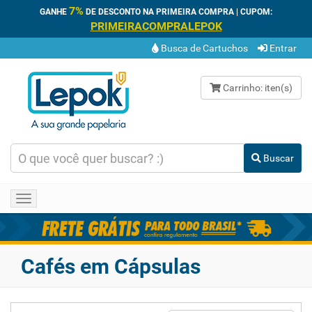
7%
GANHE
DE DESCONTO NA PRIMEIRA COMPRA | CUPOM:
PRIMEIRACOMPRALEPOK
Busca de Cartuchos
Entrar
Carrinho:
iten(s)
Buscar
Toggle
navigation
Cafés em Cápsulas