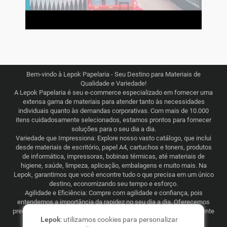
Bem-vindo à Lepok Papelaria - Seu Destino para Materiais de
Qualidade e Variedade!
A Lepok Papelaria é seu e-commerce especializado em fornecer uma
extensa gama de materiais para atender tanto às necessidades
individuais quanto às demandas corporativas. Com mais de 10.000
itens cuidadosamente selecionados, estamos prontos para fornecer
soluções para o seu dia a dia.
Variedade que Impressiona: Explore nosso vasto catálogo, que inclui
desde materiais de escritório, papel A4, cartuchos e toners, produtos
de informática, impressoras, bobinas térmicas, até materiais de
higiene, saúde, limpeza, aplicação, embalagens e muito mais. Na
Lepok, garantimos que você encontre tudo o que precisa em um único
destino, economizando seu tempo e esforço.
Agilidade e Eficiência: Compre com agilidade e confiança, pois
entendemos a importância da rapidez no seu dia a dia. Oferecemos
preços justos e competitivos, combinados com uma logística eficiente
Lepok
: utilizamos cookies para personalizar
que abrange todo o Brasil. Seja para consumo recorrente ou