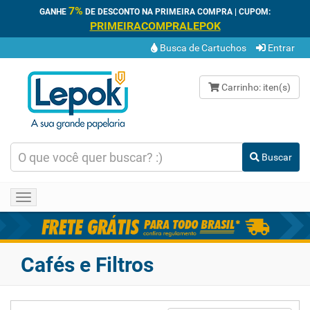
7%
GANHE
DE DESCONTO NA PRIMEIRA COMPRA | CUPOM:
PRIMEIRACOMPRALEPOK
Busca de Cartuchos
Entrar
Carrinho:
iten(s)
Buscar
Toggle
navigation
Cafés e Filtros