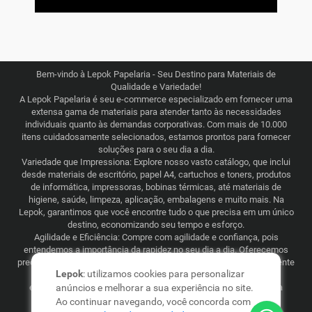
Bem-vindo à Lepok Papelaria - Seu Destino para Materiais de
Qualidade e Variedade!
A Lepok Papelaria é seu e-commerce especializado em fornecer uma
extensa gama de materiais para atender tanto às necessidades
individuais quanto às demandas corporativas. Com mais de 10.000
itens cuidadosamente selecionados, estamos prontos para fornecer
soluções para o seu dia a dia.
Variedade que Impressiona: Explore nosso vasto catálogo, que inclui
desde materiais de escritório, papel A4, cartuchos e toners, produtos
de informática, impressoras, bobinas térmicas, até materiais de
higiene, saúde, limpeza, aplicação, embalagens e muito mais. Na
Lepok, garantimos que você encontre tudo o que precisa em um único
destino, economizando seu tempo e esforço.
Agilidade e Eficiência: Compre com agilidade e confiança, pois
entendemos a importância da rapidez no seu dia a dia. Oferecemos
preços justos e competitivos, combinados com uma logística eficiente
Lepok
: utilizamos cookies para personalizar
que abrange todo o Brasil. Seja para consumo recorrente ou
esporádico, a Lepok Papelaria está comprometida em tornar sua
anúncios e melhorar a sua experiência no site.
experiência de compra simples e garantida.
Ao continuar navegando, você concorda com