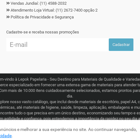
Vendas Jundiaí: (11) 4588-2032
Atendimento Loja Virtual: (11) 2672-7400 opção 2
Política de Privacidade e Segurança
Cadastre-se e receba nossas promoções
Cadastrar
m-vindo à Lepok Papelaria - Seu Destino para Materiais de Qualidade e Varieda
erce especializado em fornecer uma extensa gama de materiais para atender ta
Com mais de 10.000 itens cuidadosamente selecionados, estamos prontos para 
dia.
lore nosso vasto catálogo, que inclui desde materiais de escritório, papel A4, 
térmicas, até materiais de higiene, saúde, limpeza, aplicação, embalagens e m
ncontre tudo o que precisa em um único destino, economizando seu tempo e e
om agilidade e confiança, pois entendemos a importância da rapidez no seu dia 
ogística eficiente que abrange todo o Brasil. Seja para consumo recorrente ou
 anúncios e melhorar a sua experiência no site. Ao continuar navegando,
comprometida em tornar sua experiência de compra simples e garantida.
acidade
.