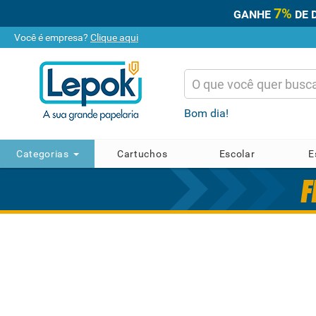
7%
GANHE
DE 
Você é empresa?
Clique aqui
Bom dia!
Categorias
Cartuchos
Escolar
E