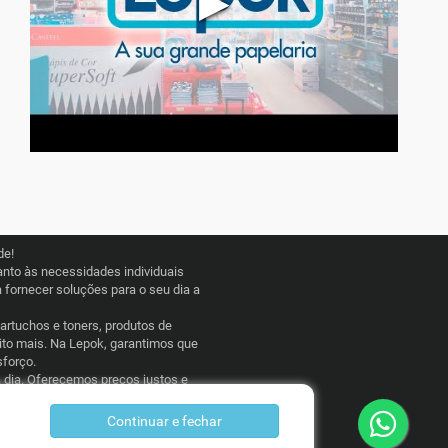
▶
de!
nto às necessidades individuais
fornecer soluções para o seu dia a
cartuchos e toners, produtos de
uito mais. Na Lepok, garantimos que
sforço.
a dia. Oferecemos preços justos e
 esporádico, a Lepok Papelaria está
Continuar e fechar