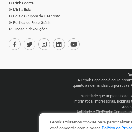
Minha conta
Minha lista
Política Cupom de Desconto
Política de Frete Grátis
Trocas e devoluções
Be
A Lepok Papelaria é seu e-comm
quanto às demandas corporativas. 
Variedade que Impressiona: Exp
informática, impressoras, bobinas 
você e
Agilidade e Eficiência: Compre c
competitivos, combinados com uma l
Lepok
: utilizamos cookies para personalizar
você concorda com a nossa
Política de Priv