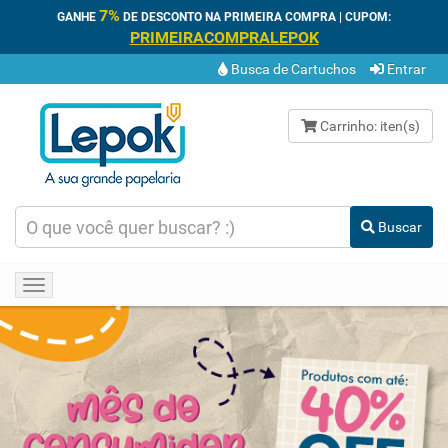
7%
GANHE
DE DESCONTO NA PRIMEIRA COMPRA | CUPOM:
PRIMEIRACOMPRALEPOK
Busca de Cartuchos
Entrar
Carrinho:
iten(s)
Buscar
Toggle
navigation